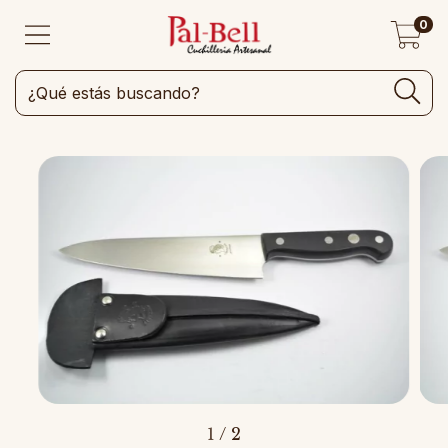
0
1
/
2